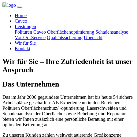
Home
Caveo
Leistungen
Polituren
Caveo
Oberflächenoptimierung
Schadensanalyse
Vor-Ort-Service
Qualitätssicherung
Übersicht
Wir für Sie
Kontakt
Wir für Sie – Ihre Zufriedenheit ist unser
Anspruch
Das Unternehmen
Das im Jahr 2006 gegründete Unter­nehmen hat bis heute 54 sichere
Arbeits­plätze geschaffen. Als Experten­team in den Bereichen
Polituren Ober­flächen­schutz/ -optimierung, Laser­schweißen und
Schaden­analyse der Ober­fläche sowie Be­hebung und Re­paratur,
bieten wir Ihnen zusätz­lich eine persön­liche Beratung mit einer
optima­len Be­treuung an.
Zu unseren Kunden zählen welt­weit agierende Groß­konzerne