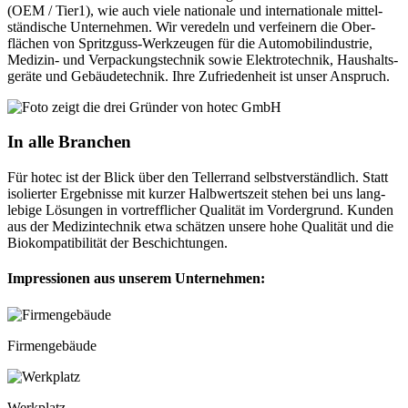
(OEM / Tier1), wie auch viele nationale und inter­natio­nale mittel­
stän­dische Unter­nehmen. Wir veredeln und verfeinern die Ober­
flächen von Spritz­guss-Werk­zeugen für die Auto­mobil­industrie,
Medizin- und Verpackungs­technik sowie Elektro­technik, Haushalts­
geräte und Gebäude­technik. Ihre Zu­frieden­heit ist unser An­spruch.
In alle Branchen
Für hotec ist der Blick über den Teller­rand selbst­verständ­lich. Statt
iso­lierter Er­geb­nisse mit kurzer Halb­werts­zeit stehen bei uns lang­
lebige Lösungen in vortreff­licher Qualität im Vorder­grund. Kunden
aus der Medizin­technik etwa schätzen unsere hohe Qualität und die
Bio­kompa­tibi­lität der Be­schich­tungen.
Impressionen aus unserem Unternehmen:
Firmengebäude
Werkplatz